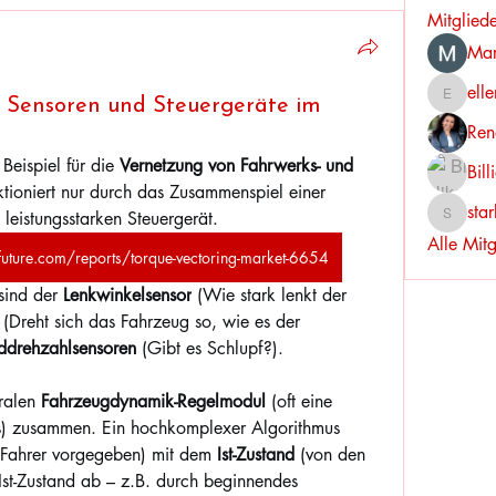
Mitglied
Mar
ell
ellerbeu
: Sensoren und Steuergeräte im
Ren
 Beispiel für die 
Vernetzung von Fahrwerks- und 
Bil
ktioniert nur durch das Zusammenspiel einer 
sta
leistungsstarken Steuergerät.
starkse
Alle Mit
uture.com/reports/torque-vectoring-market-6654
sind der 
Lenkwinkelsensor
 (Wie stark lenkt der 
 (Dreht sich das Fahrzeug so, wie es der 
ddrehzahlsensoren
 (Gibt es Schlupf?).
ralen 
Fahrzeugdynamik-Regelmodul
 (oft eine 
s) zusammen. Ein hochkomplexer Algorithmus 
 Fahrer vorgegeben) mit dem 
Ist-Zustand
 (von den 
st-Zustand ab – z.B. durch beginnendes 