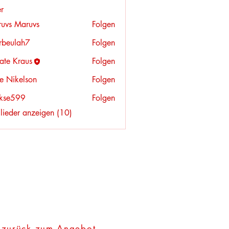
er
uvs Maruvs
Folgen
erbeulah7
Folgen
lah7
ate Kraus
Folgen
lie Nikelson
Folgen
rkse599
Folgen
599
glieder anzeigen (10)
zurück zum Angebot