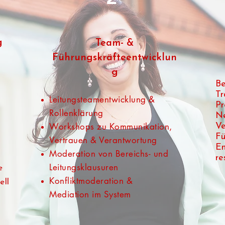
g
Team- &
Führungskräfteentwicklun
g
Be
Tr
Leitungsteamentwicklung &
Pr
Rollenklärung
Ne
Workshops zu Kommunikation,
Ve
Fü
Vertrauen & Verantwortung
En
Moderation von Bereichs- und
re
Leitungsklausuren
e
Konfliktmoderation &
ell
Mediation im System