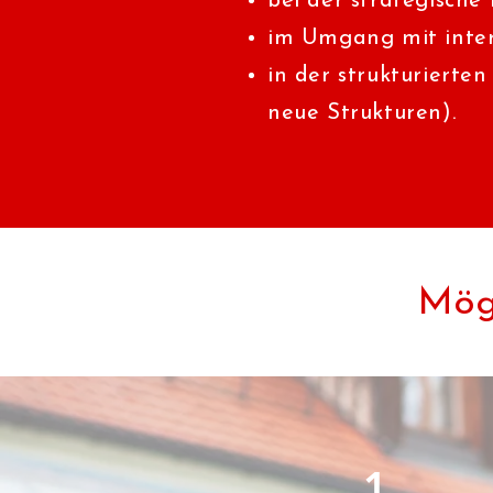
bei der strategische
im Umgang mit inter
in der strukturierte
neue Strukturen).
Mög
1