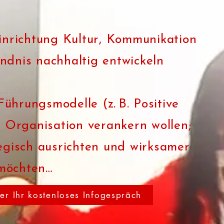
inrichtung Kultur, Kommunikation
ndnis nachhaltig entwickeln
hrungsmodelle (z. B. Positive
r Organisation verankern wollen;
egisch ausrichten und wirksamer
möchten…
er Ihr kostenloses Infogespräch