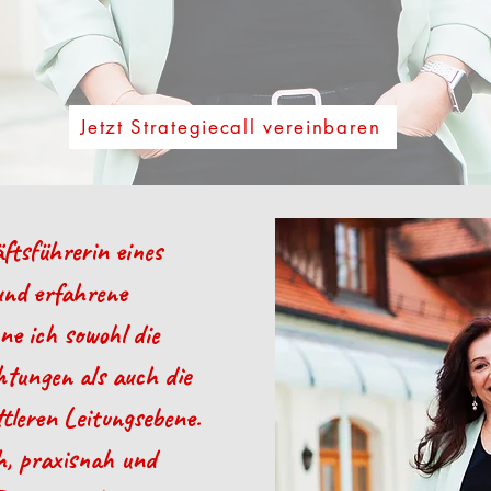
Jetzt Strategiecall vereinbaren
ftsführerin eines
und erfahrene
ne ich sowohl die
tungen als auch die
tleren Leitungsebene.
h, praxisnah und