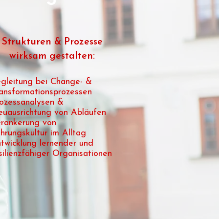
Strukturen & Prozesse
wirksam gestalten:
gleitung bei Change- &
ansformationsprozessen
ozessanalysen &
uausrichtung von Abläufen
rankerung von
hrungskultur im Alltag
twicklung lernender und
silienzfähiger Organisationen