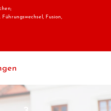
chen;
. Führungswechsel, Fusion,
ngen
3