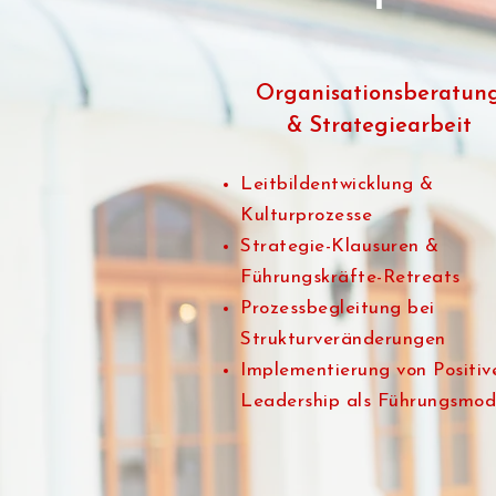
Organisationsberatun
& Strategiearbeit
Leitbildentwicklung &
Kulturprozesse
Strategie-Klausuren &
Führungskräfte-Retreats
Prozessbegleitung bei
Strukturveränderungen
Implementierung von Positiv
Leadership als Führungsmod