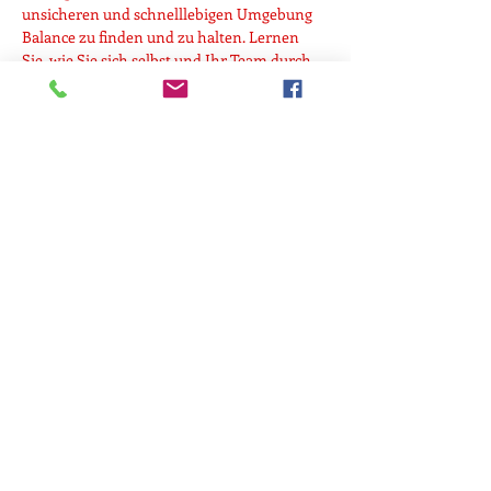
unsicheren und schnelllebigen Umgebung 
Balance zu finden und zu halten. Lernen 
Sie, wie Sie sich selbst und Ihr Team durch 
diese turbulenten Zeiten führen können, 
um nachhaltigen Erfolg und Wohlbefinden 
zu gewährleisten.
Teile diese Veranstaltung
Kontakt
+43 676 952 88
03
office@renate-